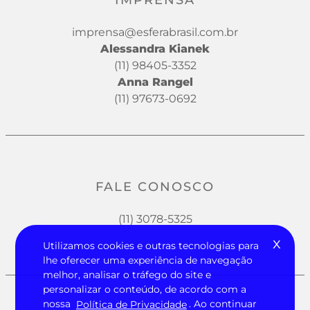
IMPRENSA
imprensa@esferabrasil.com.br
Alessandra Kianek
(11) 98405-3352
Anna Rangel
(11) 97673-0692
FALE CONOSCO
(11) 3078-5325
x
Utilizamos cookies e outras tecnologias para
lhe oferecer uma experiência de navegação
melhor, analisar o tráfego do site e
personalizar o conteúdo, de acordo com a
nossa
Política de Privacidade
. Ao continuar