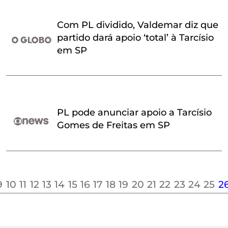
Com PL dividido, Valdemar diz que
partido dará apoio ‘total’ à Tarcísio
em SP
PL pode anunciar apoio a Tarcísio
Gomes de Freitas em SP
9
10
11
12
13
14
15
16
17
18
19
20
21
22
23
24
25
2