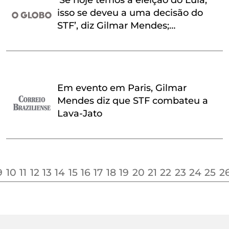
‘Se hoje temos a eleição do Lula,
isso se deveu a uma decisão do
STF’, diz Gilmar Mendes;
bolsonaristas reagem
Em evento em Paris, Gilmar
Mendes diz que STF combateu a
Lava-Jato
9
10
11
12
13
14
15
16
17
18
19
20
21
22
23
24
25
2