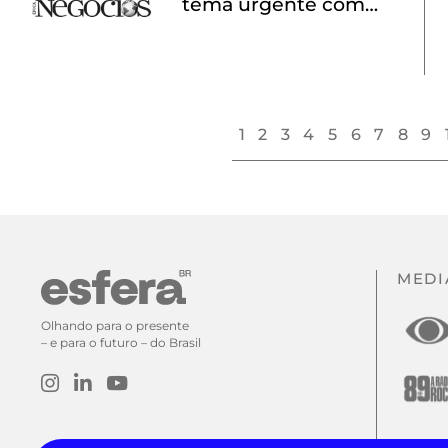
tema urgente com
sociedade mais
conectada’
1
2
3
4
5
6
7
8
9
MEDI
Olhando para o presente
– e para o futuro – do Brasil