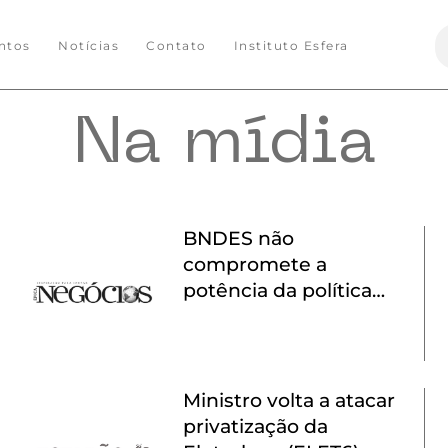
S
ntos
Notícias
Contato
Instituto Esfera
f
Na mídia
BNDES não
compromete a
potência da política
monetária, diz
Mercadante
Ministro volta a atacar
privatização da