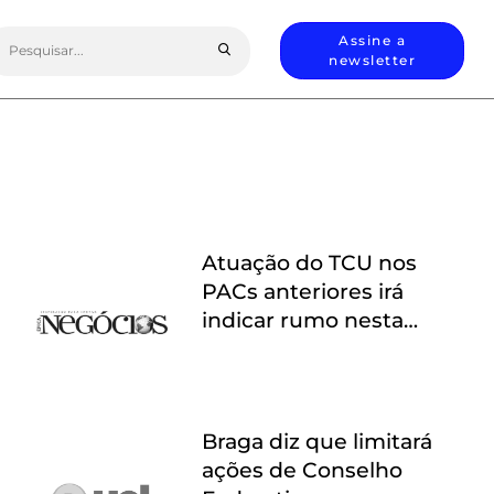
earch
Assine a
or:
newsletter
Atuação do TCU nos
PACs anteriores irá
indicar rumo nesta
nova edição, diz Bruno
Dantas
Braga diz que limitará
ações de Conselho