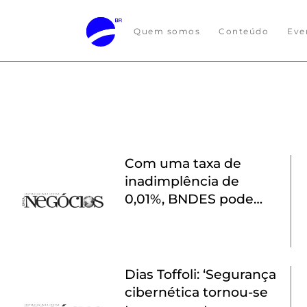
Quem somos
Conteúdo
Eve
Com uma taxa de
inadimplência de
0,01%, BNDES pode
correr mais risco, diz
Mercadante
Dias Toffoli: ‘Segurança
cibernética tornou-se