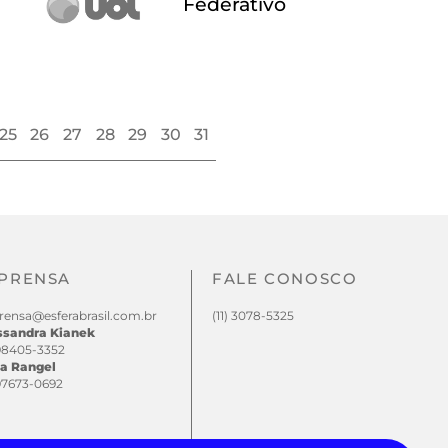
Federativo
25
26
27
28
29
30
31
PRENSA
FALE CONOSCO
rensa@esferabrasil.com.br
(11) 3078-5325
ssandra Kianek
 98405-3352
a Rangel
 97673-0692