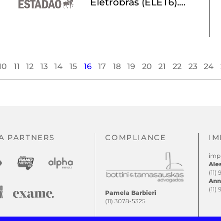
Eletrobras (ELET6).
Veja o que ele disse
10
11
12
13
14
15
16
17
18
19
20
21
22
23
24
A PARTNERS
COMPLIANCE
IM
imp
Ale
(11)
Ann
(11)
Pamela Barbieri
(11) 3078-5325