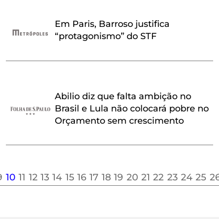
Em Paris, Barroso justifica
“protagonismo” do STF
Abilio diz que falta ambição no
Brasil e Lula não colocará pobre no
Orçamento sem crescimento
9
10
11
12
13
14
15
16
17
18
19
20
21
22
23
24
25
2