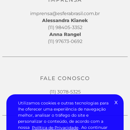
IMPRENSA
imprensa@esferabrasil.com.br
Alessandra Kianek
(11) 98405-3352
Anna Rangel
(11) 97673-0692
FALE CONOSCO
(11) 3078-5325
x
Utilizamos cookies e outras tecnologias para
lhe oferecer uma experiência de navegação
melhor, analisar o tráfego do site e
personalizar o conteúdo, de acordo com a
nossa
Política de Privacidade
. Ao continuar