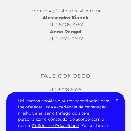
imprensa@esferabrasil.com.br
Alessandra Kianek
(11) 98405-3352
Anna Rangel
(11) 97673-0692
FALE CONOSCO
(11) 3078-5325
x
Utilizamos cookies e outras tecnologias para
lhe oferecer uma experiência de navegação
melhor, analisar o tráfego do site e
personalizar o conteúdo, de acordo com a
nossa
Política de Privacidade
. Ao continuar