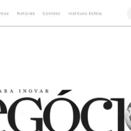
S
ntos
Notícias
Contato
Instituto Esfera
f