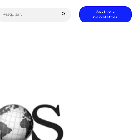
earch
Assine a
or:
newsletter