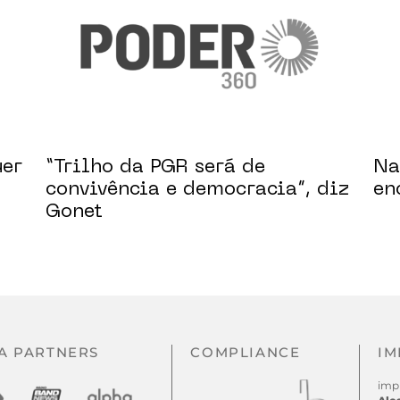
uer
“Trilho da PGR será de
Na
convivência e democracia”, diz
en
Gonet
A PARTNERS
COMPLIANCE
IM
imp