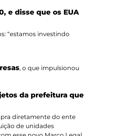
00, e disse que os EUA
ups: “estamos investindo
resas
, o que impulsionou
jetos da prefeitura que
mpra diretamente do ente
buição de unidades
, com esse novo Marco Legal,