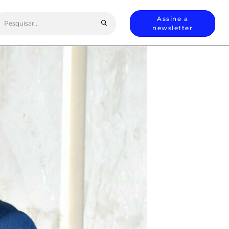
earch
Assine a
or:
newsletter