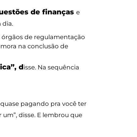
questões de finanças
e
 dia.
 órgãos de regulamentação
demora na conclusão de
ca”, d
isse. Na sequência
 quase pagando pra você ter
r um”, disse. E lembrou que