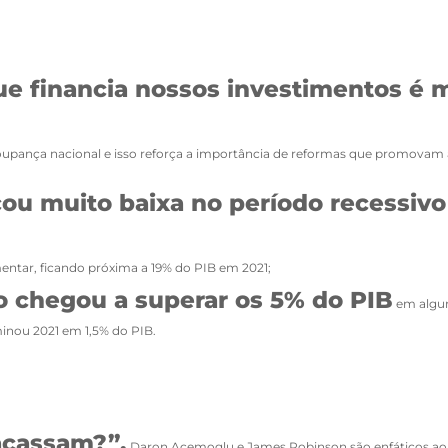
e financia nossos investimentos é m
 poupança nacional e isso reforça a importância de reformas que promovam a 
cou muito baixa no período recessiv
mentar, ficando próxima a 19% do PIB em 2021;
o chegou a superar os 5% do PIB
em algun
minou 2021 em 1,5% do PIB.
acassam?”,
Daron Acemoglu e James Robinson são enfáticos a