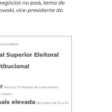
negócios no país, tema de
wski, vice-presidente do
unal Federal
l Superior Eleitoral
.
titucional
.
r
. No livro “O Mistério do Crescimento
e. Assim,
mais elevada
(da ordem de 2% a 3%