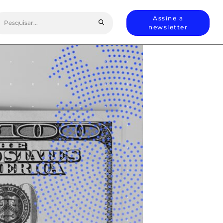
earch
Assine a
or:
newsletter