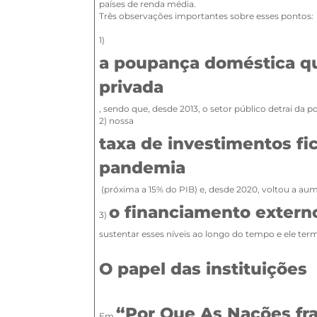
países de renda média.
Três observações importantes sobre esses pontos:
1)
a poupança doméstica qu
privada
, sendo que, desde 2013, o setor público detrai da
2) nossa
taxa de investimentos fi
pandemia
(próxima a 15% do PIB) e, desde 2020, voltou a au
o financiamento extern
3)
sustentar esses níveis ao longo do tempo e ele ter
O papel das instituições
“Por Que As Nações fr
Em