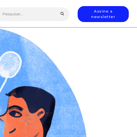
earch
Assine a
or:
newsletter