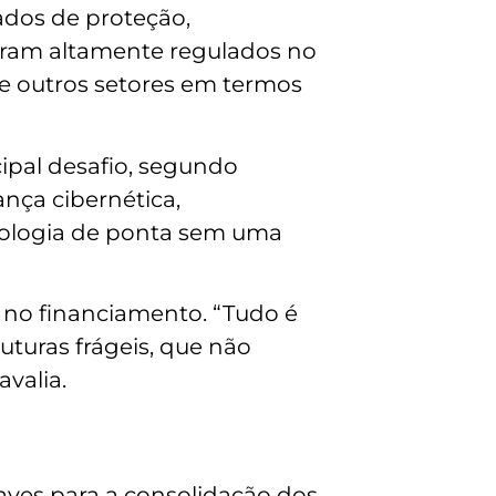
ados de proteção,
eram altamente regulados no
 de outros setores em termos
ipal desafio, segundo
ança cibernética,
nologia de ponta sem uma
á no financiamento. “Tudo é
uturas frágeis, que não
valia.
ves para a consolidação dos