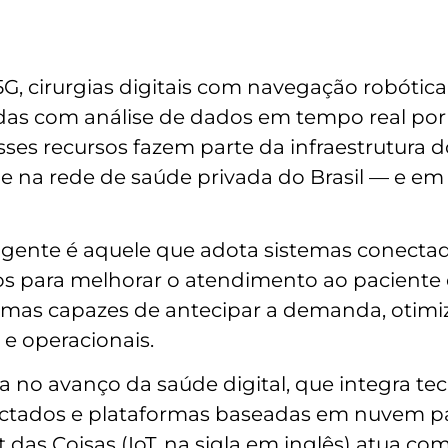
, cirurgias digitais com navegação robótic
das com análise de dados em tempo real por int
sses recursos fazem parte da infraestrutura
dade na rede de saúde privada do Brasil — e e
igente é aquele que adota sistemas conectados,
 para melhorar o atendimento ao paciente e
emas capazes de antecipar a demanda, otimiz
 e operacionais.
ia no avanço da saúde digital, que integra t
nectados e plataformas baseadas em nuvem p
das Coisas (IoT, na sigla em inglês) atua co