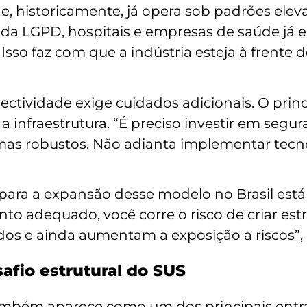
de, historicamente, já opera sob padrões elev
a LGPD, hospitais e empresas de saúde já 
Isso faz com que a indústria esteja à frente
ctividade exige cuidados adicionais. O princ
 a infraestrutura. “É preciso investir em segur
emas robustos. Não adianta implementar tec
 para a expansão desse modelo no Brasil est
to adequado, você corre o risco de criar estr
os e ainda aumentam a exposição a riscos”, a
afio estrutural do SUS
mbém aparece como um dos principais entra