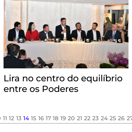
Lira no centro do equilíbrio
entre os Poderes
0
11
12
13
14
15
16
17
18
19
20
21
22
23
24
25
26
2