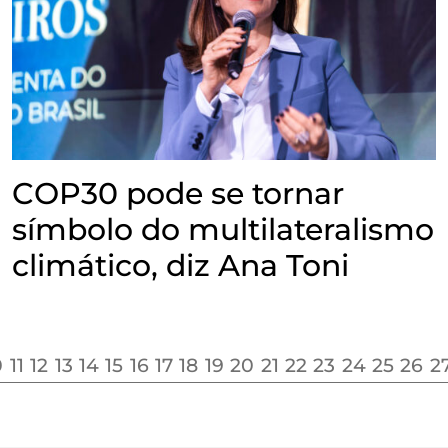
COP30 pode se tornar
símbolo do multilateralismo
climático, diz Ana Toni
0
11
12
13
14
15
16
17
18
19
20
21
22
23
24
25
26
2