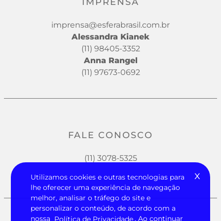
IMPRENSA
imprensa@esferabrasil.com.br
Alessandra Kianek
(11) 98405-3352
Anna Rangel
(11) 97673-0692
FALE CONOSCO
(11) 3078-5325
x
Utilizamos cookies e outras tecnologias para
lhe oferecer uma experiência de navegação
melhor, analisar o tráfego do site e
personalizar o conteúdo, de acordo com a
nossa
Política de Privacidade
. Ao continuar