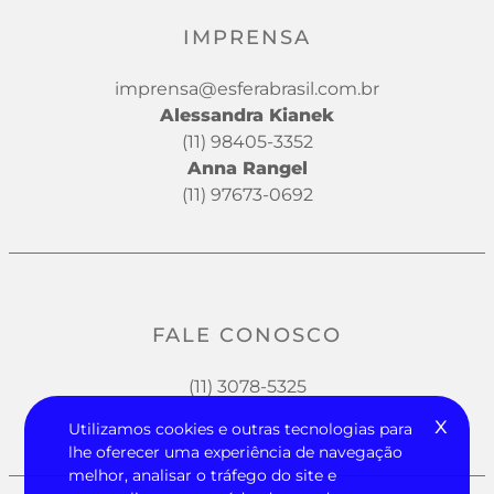
IMPRENSA
imprensa@esferabrasil.com.br
Alessandra Kianek
(11) 98405-3352
Anna Rangel
(11) 97673-0692
FALE CONOSCO
(11) 3078-5325
x
Utilizamos cookies e outras tecnologias para
lhe oferecer uma experiência de navegação
melhor, analisar o tráfego do site e