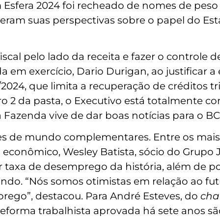
Esfera 2024 foi recheado de nomes de peso d
xeram suas perspectivas sobre o papel do Es
cal pelo lado da receita e fazer o controle d
 em exercício, Dario Durigan, ao justificar 
/2024, que limita a recuperação de créditos t
o 2 da pasta, o Executivo está totalmente 
 da Fazenda vive de dar boas notícias para o BC
es de mundo complementares. Entre os mais
io econômico, Wesley Batista, sócio do Grupo
taxa de desemprego da história, além de po
do. “Nós somos otimistas em relação ao futu
ego”, destacou. Para André Esteves, do
ch
reforma trabalhista aprovada há sete anos sã