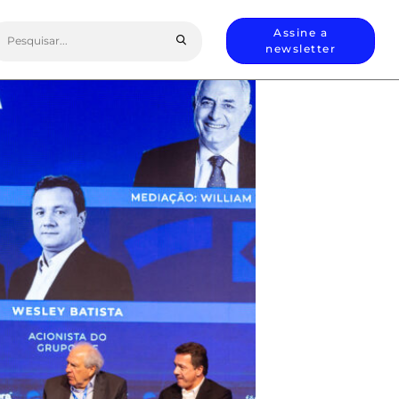
earch
Assine a
or:
newsletter