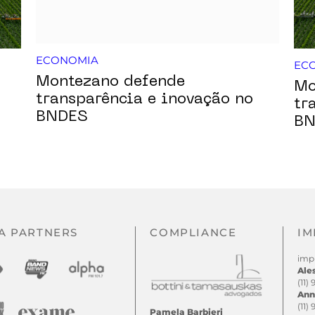
ECONOMIA
EC
Montezano defende
Mo
transparência e inovação no
tr
BNDES
BN
A PARTNERS
COMPLIANCE
IM
imp
Ale
(11)
Ann
(11)
Pamela Barbieri