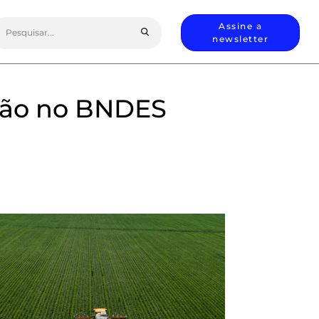
earch
Assine a
or:
newsletter
ção no BNDES