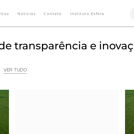
S
ntos
Notícias
Contato
Instituto Esfera
f
e transparência e inova
s
VER TUDO