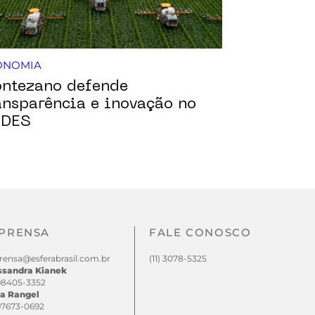
ONOMIA
ntezano defende
ansparência e inovação no
DES
PRENSA
FALE CONOSCO
rensa@esferabrasil.com.br
(11) 3078-5325
ssandra Kianek
 98405-3352
a Rangel
 97673-0692