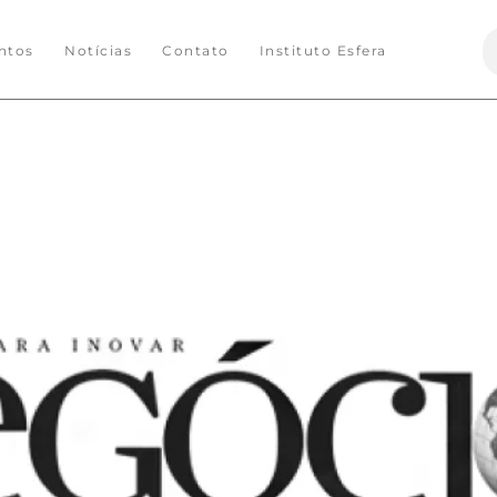
S
ntos
Notícias
Contato
Instituto Esfera
f