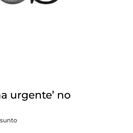
ma urgente’ no
ssunto