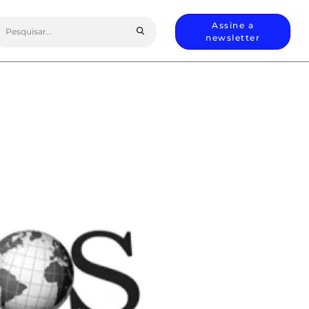
earch
Assine a
or:
newsletter