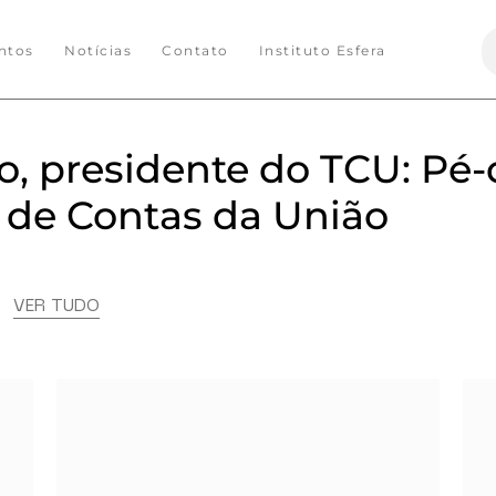
S
ntos
Notícias
Contato
Instituto Esfera
f
ho, presidente do TCU: Pé
 de Contas da União
s
VER TUDO