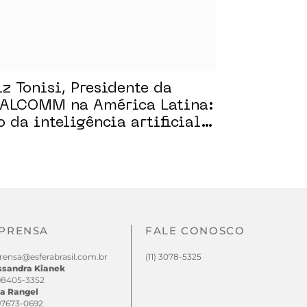
iz Tonisi, Presidente da
ALCOMM na América Latina:
o da inteligência artificial
 Mercado
PRENSA
FALE CONOSCO
rensa@esferabrasil.com.br
(11) 3078-5325
ssandra Kianek
 98405-3352
a Rangel
 97673-0692