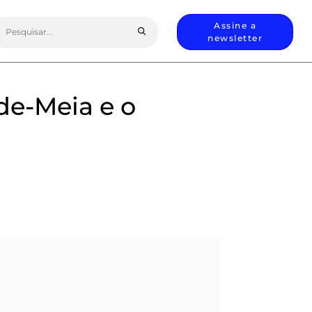
earch
Assine a
or:
newsletter
-de-Meia e o