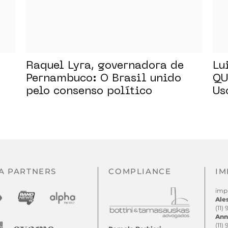
Raquel Lyra, governadora de
Lu
Pernambuco: O Brasil unido
QU
pelo consenso político
Us
no
A PARTNERS
COMPLIANCE
IM
imp
Ale
(11)
Ann
(11)