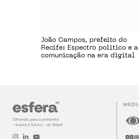
João Campos, prefeito do
Recife: Espectro politico e a
comunicação na era digital
MEDI
Olhando para o presente
– e para o futuro – do Brasil