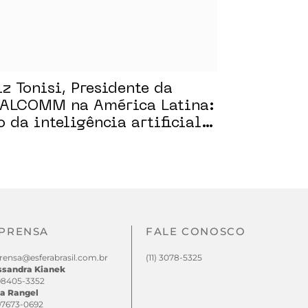
iz Tonisi, Presidente da
ALCOMM na América Latina:
o da inteligência artificial
 Mercado
PRENSA
FALE CONOSCO
rensa@esferabrasil.com.br
(11) 3078-5325
ssandra Kianek
 98405-3352
a Rangel
 97673-0692