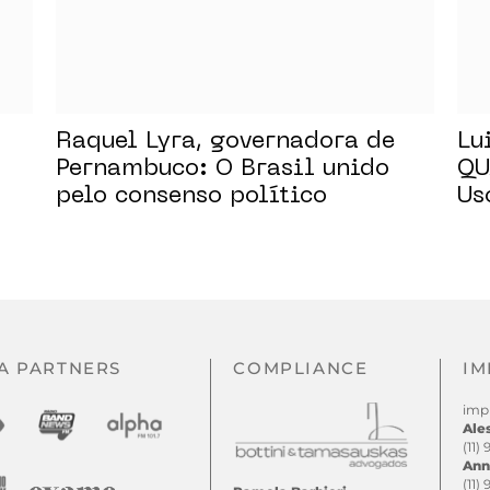
Raquel Lyra, governadora de
Lu
Pernambuco: O Brasil unido
QU
pelo consenso político
Us
no
A PARTNERS
COMPLIANCE
IM
imp
Ale
(11)
Ann
(11)