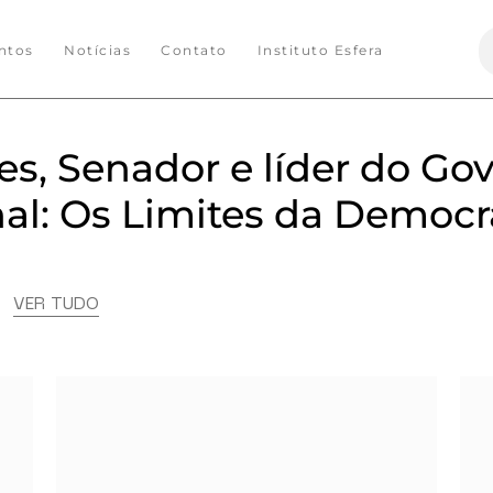
S
ntos
Notícias
Contato
Instituto Esfera
f
s, Senador e líder do Go
al: Os Limites da Democr
s
VER TUDO