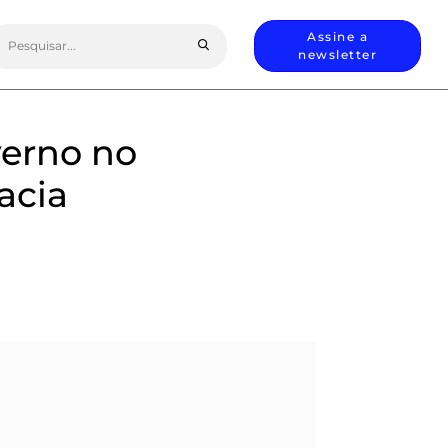
earch
Assine a
or:
newsletter
verno no
acia