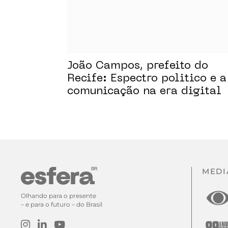
João Campos, prefeito do
Recife: Espectro politico e a
comunicação na era digital
MEDI
Olhando para o presente
– e para o futuro – do Brasil