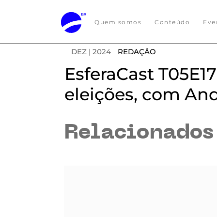
Quem somos
Conteúdo
Eve
DEZ | 2024
REDAÇÃO
EsferaCast T05E17
eleições, com An
Relacionado