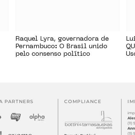
Raquel Lyra, governadora de
Lu
Pernambuco: O Brasil unido
QU
pelo consenso político
Us
no
A PARTNERS
COMPLIANCE
IM
imp
Ale
(11)
Ann
(11)