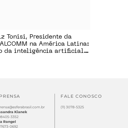
iz Tonisi, Presidente da
ALCOMM na América Latina:
o da inteligência artificial
 Mercado
PRENSA
FALE CONOSCO
rensa@esferabrasil.com.br
(11) 3078-5325
ssandra Kianek
 98405-3352
a Rangel
 97673-0692