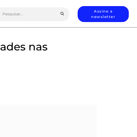
earch
Assine a
or:
newsletter
dades nas