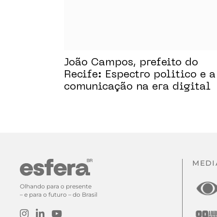
João Campos, prefeito do
Recife: Espectro politico e a
comunicação na era digital
MEDI
Olhando para o presente
– e para o futuro – do Brasil