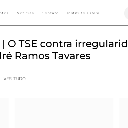
S
ntos
Notícias
Contato
Instituto Esfera
f
 | O TSE contra irregulari
dré Ramos Tavares
s
VER TUDO