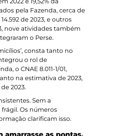
em 2022 e 19,52% da
tados pela Fazenda, cerca de
14.592 de 2023, e outros
23, nove atividades também
tegraram o Perse.
cílios’, consta tanto no
ntegrou o rol de
da, o CNAE 8.011-1/01,
uanto na estimativa de 2023,
 de 2023.
sistentes. Sem a
frágil. Os números
ormação clarificam isso.
m amarrasse as pontas.