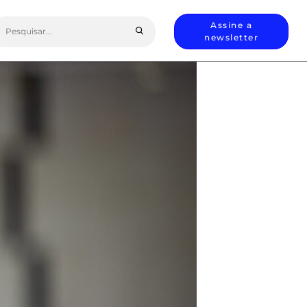
earch
Assine a
or:
newsletter