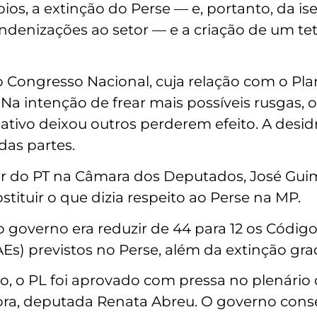
os, a extinção do Perse — e, portanto, da ise
indenizações ao setor — e a criação de um 
 Congresso Nacional, cuja relação com o Pla
Na intenção de frear mais possíveis rusgas,
slativo deixou outros perderem efeito. A des
das partes.
der do PT na Câmara dos Deputados, José Gui
bstituir o que dizia respeito ao Perse na MP.
do governo era reduzir de 44 para 12 os Códig
s) previstos no Perse, além da extinção gra
, o PL foi aprovado com pressa no plenári
atora, deputada Renata Abreu. O governo con