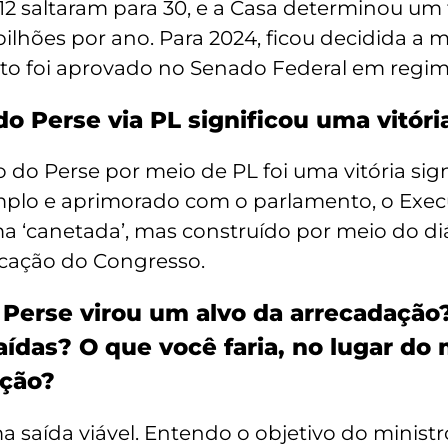
12 saltaram para 30, e a Casa determinou um 
 bilhões por ano. Para 2024, ficou decidida 
xto foi aprovado no Senado Federal em regi
o Perse via PL significou uma vitóri
 do Perse por meio de PL foi uma vitória sign
plo e aprimorado com o parlamento, o Execu
uma ‘canetada’, mas construído por meio do d
dicação do Congresso.
o Perse virou um alvo da arrecadação
das? O que você faria, no lugar do 
ação?
a saída viável. Entendo o objetivo do mini