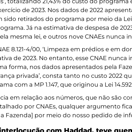
’, totalizando 21,43% do custo do programa 
xercício de 2023. Nos dados de 2022 apresen
 sido retirados do programa por meio da Lei 
rograma. Já na estimativa de despesa de 20
ela mesma lei, e outros nove CNAEs nunca in
AE 8.121-4/00, ‘Limpeza em prédios e em domi
tiva de 2023. No entanto, esse CNAE nunca i
ma forma, nos dados apresentados pela Fazen
urança privada’, consta tanto no custo 2022 q
ama com a MP 1.147, que originou a Lei 14.592
cia em relação aos números, que não são con
alhado por CNAEs, qualquer argumento fica 
da Fazenda] por meio do nosso pedido de inf
 interlocução com Haddad, teve que