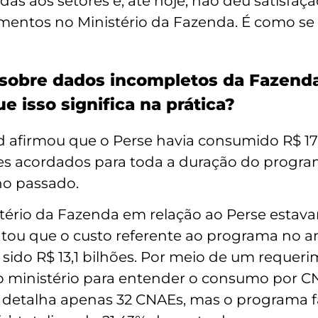
das aos setores e, até hoje, não deu satisfa
mentos no Ministério da Fazenda. É como se 
sobre dados incompletos da Fazenda
e isso significa na prática?
d afirmou que o Perse havia consumido R$ 17
es acordados para toda a duração do program
ano passado.
stério da Fazenda em relação ao Perse estav
ntou que o custo referente ao programa no a
ria sido R$ 13,1 bilhões. Por meio de um reque
 ministério para entender o consumo por C
l detalha apenas 32 CNAEs, mas o programa f